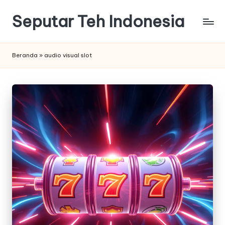
Seputar Teh Indonesia
Skip
to
Macam
content
macam
Beranda
»
audio visual slot
Teh
Enak