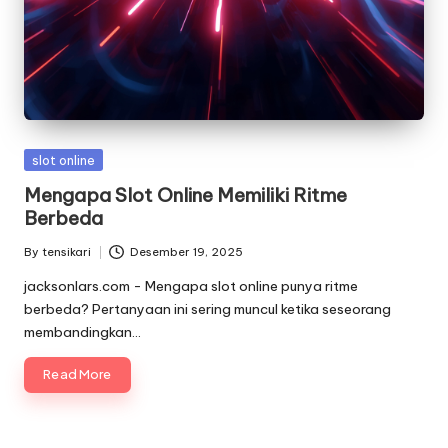
Posted
slot online
in
Mengapa Slot Online Memiliki Ritme
Berbeda
By
tensikari
Desember 19, 2025
Posted
by
jacksonlars.com - Mengapa slot online punya ritme
berbeda? Pertanyaan ini sering muncul ketika seseorang
membandingkan…
Read More