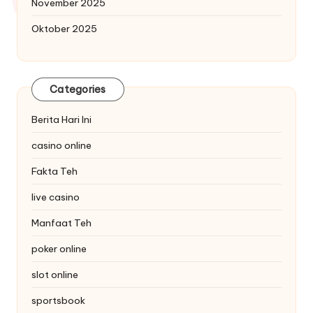
November 2025
Oktober 2025
Categories
Berita Hari Ini
casino online
Fakta Teh
live casino
Manfaat Teh
poker online
slot online
sportsbook