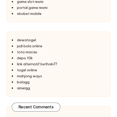
game slot resmi
portal game resmi
sbobet mobile
dewatogel
judi bola online
toto macau
depo 10k
link alternatif bethoki77
togel online
mahjong ways
bolagg
amergg
Recent Comments