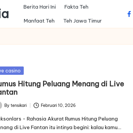
Berita Hari Ini
Fakta Teh
ia
fa
Manfaat Teh
Teh Jawa Timur
sted
ive casino
umus Hitung Peluang Menang di Live
antan
By
tensikari
Februari 10, 2026
ted
cksonlars - Rahasia Akurat Rumus Hitung Peluang
nang di Live Fantan itu intinya begini: kalau kamu…