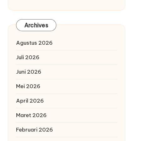
Archives
Agustus 2026
Juli 2026
Juni 2026
Mei 2026
April 2026
Maret 2026
Februari 2026