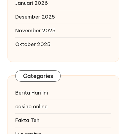
Januari 2026
Desember 2025
November 2025
Oktober 2025
Categories
Berita Hari Ini
casino online
Fakta Teh