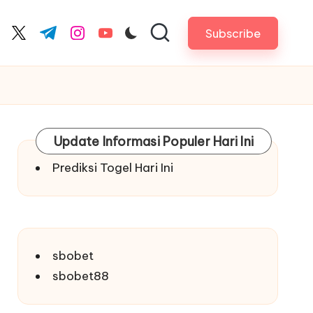
Subscribe
cebook.com
twitter.com
t.me
instagram.com
youtube.com
Update Informasi Populer Hari Ini
Prediksi Togel Hari Ini
sbobet
sbobet88