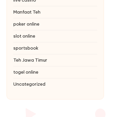
live casino
Manfaat Teh
poker online
slot online
sportsbook
Teh Jawa Timur
togel online
Uncategorized