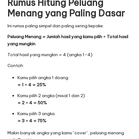
Rumus Hitung Peluang
Menang yang Paling Dasar
Ini rumus paling simpel dan paling sering kepake:
Peluang Menang = Jumlah hasil yang kamu pilih ÷ Total hasil
yang mungkin
Total hasil yang mungkin = 4 (angka 1–4)
Contoh:
Kamu pilih angka 1 doang
= 1 ÷ 4 = 25%
Kamu pilih 2 angka (misal 1 dan 2)
= 2 ÷ 4 = 50%
Kamu pilih 3 angka
= 3 ÷ 4 = 75%
Makin banyak angka yang kamu “cover”, peluang menang