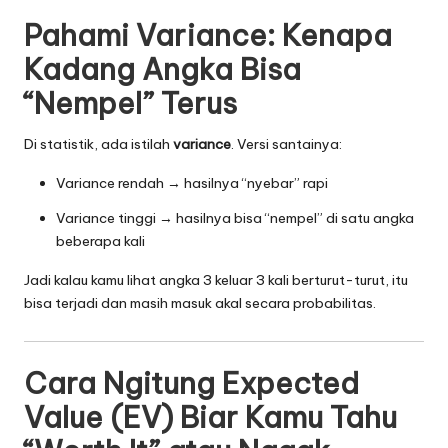
Pahami Variance: Kenapa
Kadang Angka Bisa
“Nempel” Terus
Di statistik, ada istilah
variance
. Versi santainya:
Variance rendah → hasilnya “nyebar” rapi
Variance tinggi → hasilnya bisa “nempel” di satu angka
beberapa kali
Jadi kalau kamu lihat angka 3 keluar 3 kali berturut-turut, itu
bisa terjadi dan masih masuk akal secara probabilitas.
Cara Ngitung Expected
Value (EV) Biar Kamu Tahu