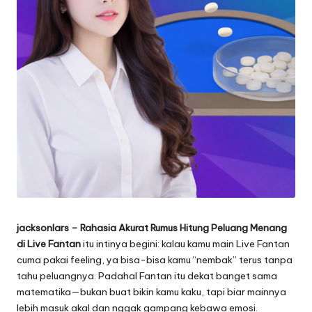
jacksonlars
– Rahasia Akurat Rumus Hitung Peluang Menang
di Live Fantan
itu intinya begini: kalau kamu main Live Fantan
cuma pakai feeling, ya bisa-bisa kamu “nembak” terus tanpa
tahu peluangnya. Padahal Fantan itu dekat banget sama
matematika—bukan buat bikin kamu kaku, tapi biar mainnya
lebih masuk akal dan nggak gampang kebawa emosi.