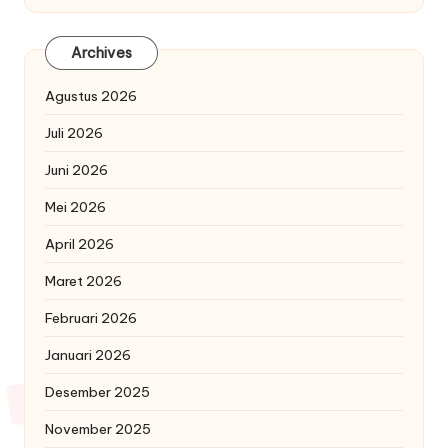
Archives
Agustus 2026
Juli 2026
Juni 2026
Mei 2026
April 2026
Maret 2026
Februari 2026
Januari 2026
Desember 2025
November 2025