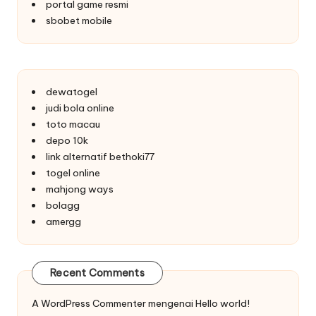
portal game resmi
sbobet mobile
dewatogel
judi bola online
toto macau
depo 10k
link alternatif bethoki77
togel online
mahjong ways
bolagg
amergg
Recent Comments
A WordPress Commenter
mengenai
Hello world!