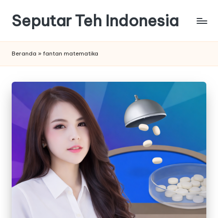
Seputar Teh Indonesia
Skip
to
Macam
content
macam
Beranda
»
fantan matematika
Teh
Enak