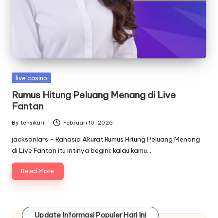
Posted
live casino
in
Rumus Hitung Peluang Menang di Live
Fantan
By
tensikari
Februari 10, 2026
Posted
by
jacksonlars - Rahasia Akurat Rumus Hitung Peluang Menang
di Live Fantan itu intinya begini: kalau kamu…
Read More
Update Informasi Populer Hari Ini