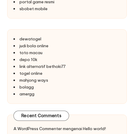
portal game resmi
sbobet mobile
dewatogel
judi bola online
toto macau
depo 10k
link alternatif bethoki77
togel online
mahjong ways
bolagg
amergg
Recent Comments
A WordPress Commenter
mengenai
Hello world!