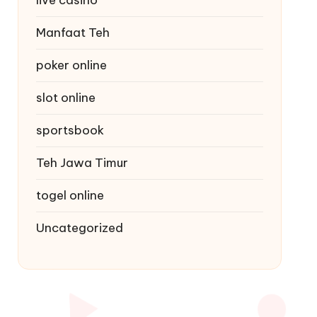
live casino
Manfaat Teh
poker online
slot online
sportsbook
Teh Jawa Timur
togel online
Uncategorized