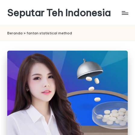
Seputar Teh Indonesia
Skip
to
Macam
content
macam
Beranda
»
fantan statistical method
Teh
Enak