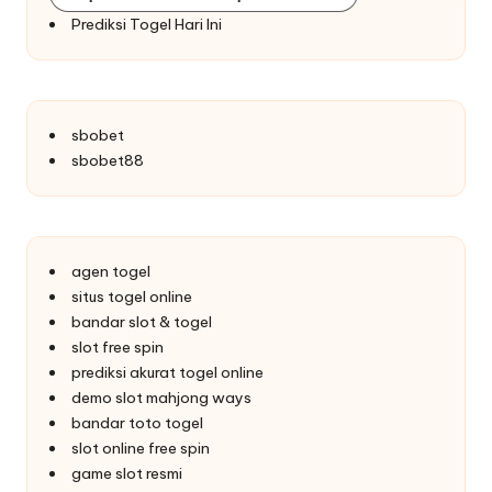
Prediksi Togel Hari Ini
sbobet
sbobet88
agen togel
situs togel online
bandar slot & togel
slot free spin
prediksi akurat togel online
demo slot mahjong ways
bandar toto togel
slot online free spin
game slot resmi