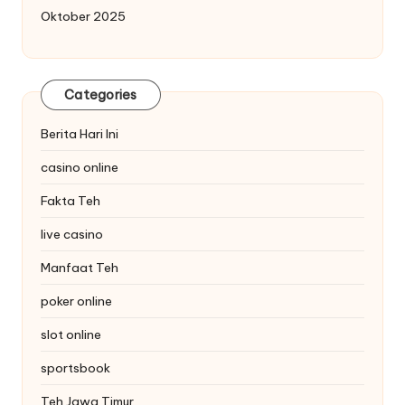
Oktober 2025
Categories
Berita Hari Ini
casino online
Fakta Teh
live casino
Manfaat Teh
poker online
slot online
sportsbook
Teh Jawa Timur