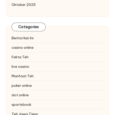
Oktober 2025
Categories
Berita Hari Ini
casino online
Fakta Teh
live casino
Manfaat Teh
poker online
slot online
sportsbook
Teh Jawa Timur