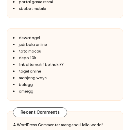
portal game resmi
sbobet mobile
dewatogel
judi bola online
toto macau
depo 10k
link alternatif bethoki77
togel online
mahjong ways
bolagg
amergg
Recent Comments
A WordPress Commenter
mengenai
Hello world!