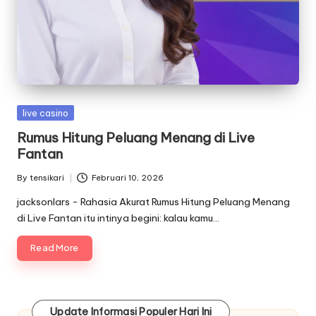
Posted
live casino
in
Rumus Hitung Peluang Menang di Live
Fantan
By
tensikari
Februari 10, 2026
Posted
by
jacksonlars - Rahasia Akurat Rumus Hitung Peluang Menang
di Live Fantan itu intinya begini: kalau kamu…
Read More
Update Informasi Populer Hari Ini