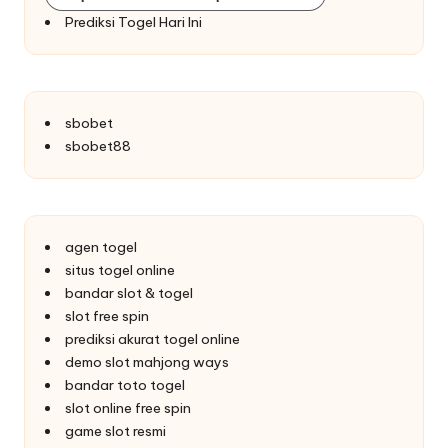
Prediksi Togel Hari Ini
sbobet
sbobet88
agen togel
situs togel online
bandar slot & togel
slot free spin
prediksi akurat togel online
demo slot mahjong ways
bandar toto togel
slot online free spin
game slot resmi