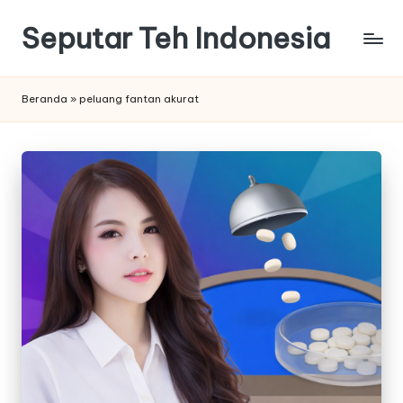
Seputar Teh Indonesia
Skip
to
Macam
content
macam
Beranda
»
peluang fantan akurat
Teh
Enak