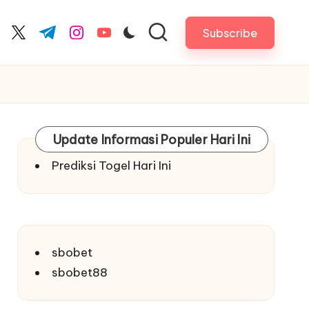
Subscribe
cebook.com
twitter.com
t.me
instagram.com
youtube.com
Update Informasi Populer Hari Ini
Prediksi Togel Hari Ini
sbobet
sbobet88