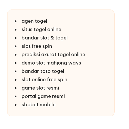
agen togel
situs togel online
bandar slot & togel
slot free spin
prediksi akurat togel online
demo slot mahjong ways
bandar toto togel
slot online free spin
game slot resmi
portal game resmi
sbobet mobile