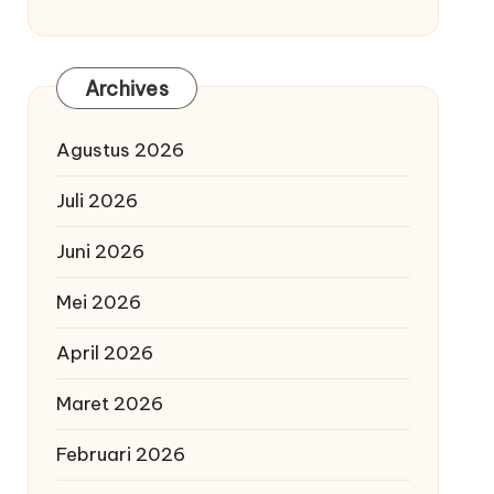
Archives
Agustus 2026
Juli 2026
Juni 2026
Mei 2026
April 2026
Maret 2026
Februari 2026