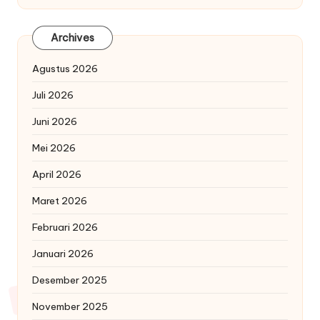
Archives
Agustus 2026
Juli 2026
Juni 2026
Mei 2026
April 2026
Maret 2026
Februari 2026
Januari 2026
Desember 2025
November 2025