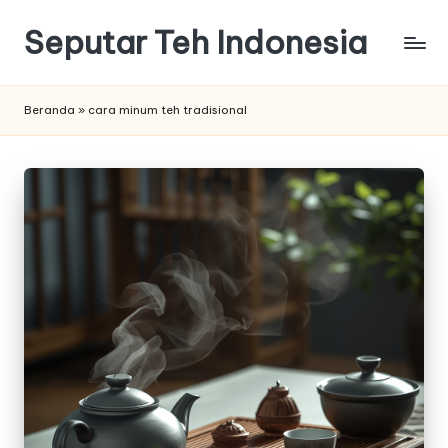
Seputar Teh Indonesia
Skip
to
Macam
content
macam
Beranda
»
cara minum teh tradisional
Teh
Enak