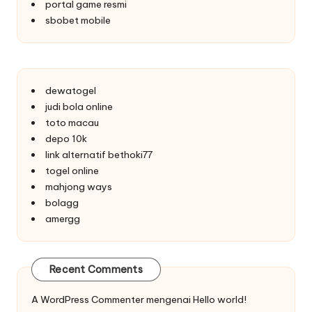
portal game resmi
sbobet mobile
dewatogel
judi bola online
toto macau
depo 10k
link alternatif bethoki77
togel online
mahjong ways
bolagg
amergg
Recent Comments
A WordPress Commenter
mengenai
Hello world!