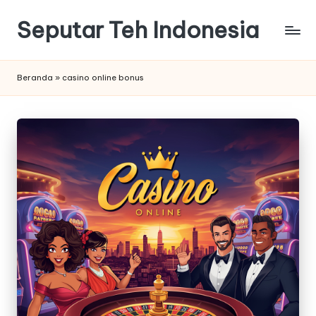
Seputar Teh Indonesia
Skip
to
Macam
content
macam
Beranda
»
casino online bonus
Teh
Enak