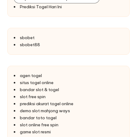
Prediksi Togel Hari Ini
sbobet
sbobet88
agen togel
situs togel online
bandar slot & togel
slot free spin
prediksi akurat togel online
demo slot mahjong ways
bandar toto togel
slot online free spin
game slot resmi