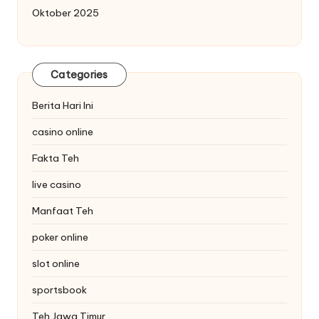
Oktober 2025
Categories
Berita Hari Ini
casino online
Fakta Teh
live casino
Manfaat Teh
poker online
slot online
sportsbook
Teh Jawa Timur