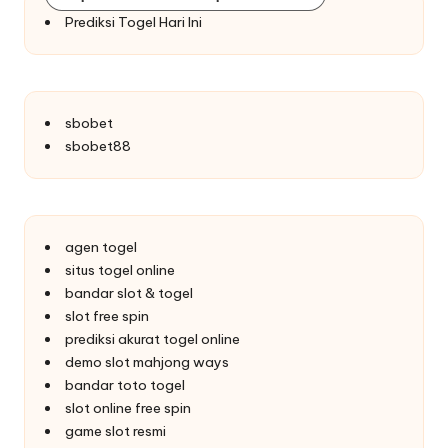
Prediksi Togel Hari Ini
sbobet
sbobet88
agen togel
situs togel online
bandar slot & togel
slot free spin
prediksi akurat togel online
demo slot mahjong ways
bandar toto togel
slot online free spin
game slot resmi