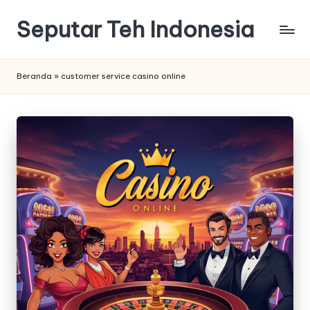
Seputar Teh Indonesia
Skip
to
Macam
content
macam
Beranda
»
customer service casino online
Teh
Enak