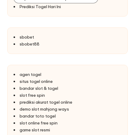
Prediksi Togel Hari Ini
sbobet
sbobet88
agen togel
situs togel online
bandar slot & togel
slot free spin
prediksi akurat togel online
demo slot mahjong ways
bandar toto togel
slot online free spin
game slot resmi