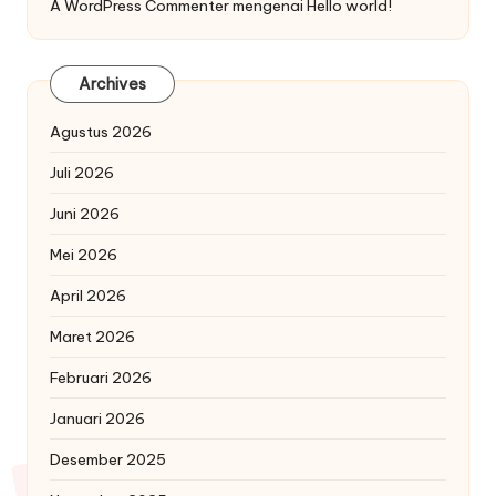
A WordPress Commenter
mengenai
Hello world!
Archives
Agustus 2026
Juli 2026
Juni 2026
Mei 2026
April 2026
Maret 2026
Februari 2026
Januari 2026
Desember 2025