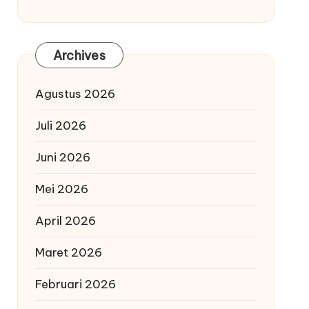
Archives
Agustus 2026
Juli 2026
Juni 2026
Mei 2026
April 2026
Maret 2026
Februari 2026