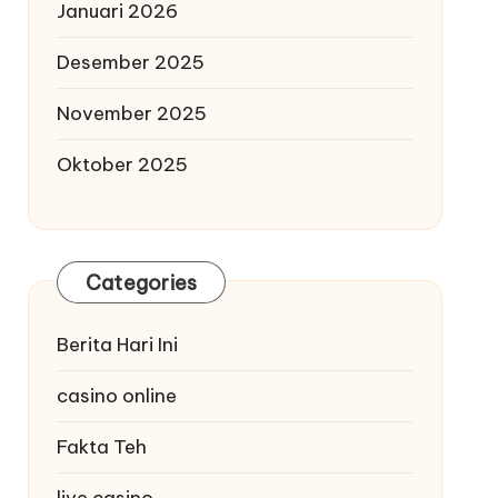
Januari 2026
Desember 2025
November 2025
Oktober 2025
Categories
Berita Hari Ini
casino online
Fakta Teh