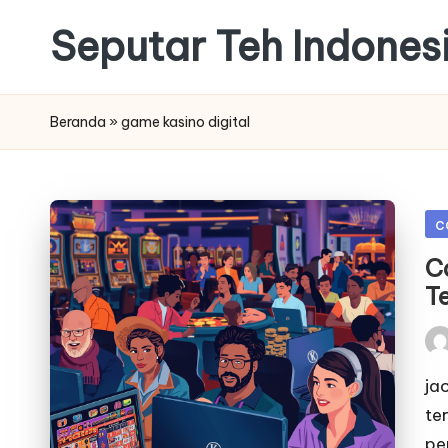
Seputar Teh Indones
Skip
to
Macam
content
macam
Beranda
»
game kasino digital
Teh
Enak
Po
c
in
C
T
Pos
by
ja
te
pe