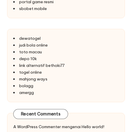
portal game resmi
sbobet mobile
dewatogel
judi bola online
toto macau
depo 10k
link alternatif bethoki77
togel online
mahjong ways
bolagg
amergg
Recent Comments
A WordPress Commenter
mengenai
Hello world!