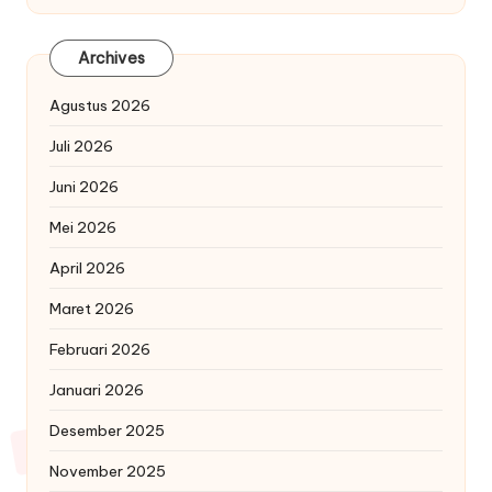
Archives
Agustus 2026
Juli 2026
Juni 2026
Mei 2026
April 2026
Maret 2026
Februari 2026
Januari 2026
Desember 2025
November 2025