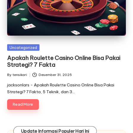
Posted
Uncategorized
in
Apakah Roulette Casino Online Bisa Pakai
Strategi? 7 Fakta
By
tensikari
Desember 31, 2025
Posted
by
jacksonlars - Apakah Roulette Casino Online Bisa Pakai
Strategi? 7 Fakta, 5 Teknik, dan 3…
Read More
Update Informasi Populer Hari Ini