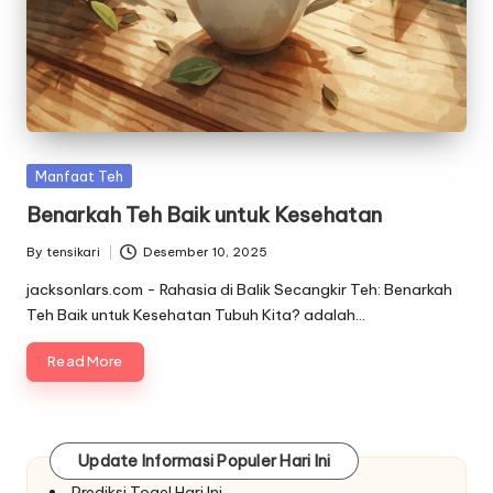
Posted
Manfaat Teh
in
Benarkah Teh Baik untuk Kesehatan
By
tensikari
Desember 10, 2025
Posted
by
jacksonlars.com - Rahasia di Balik Secangkir Teh: Benarkah
Teh Baik untuk Kesehatan Tubuh Kita? adalah…
Read More
Update Informasi Populer Hari Ini
Prediksi Togel Hari Ini