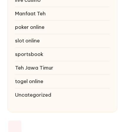
live casino
Manfaat Teh
poker online
slot online
sportsbook
Teh Jawa Timur
togel online
Uncategorized