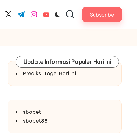
Subscribe
cebook.com
twitter.com
t.me
instagram.com
youtube.com
Update Informasi Populer Hari Ini
Prediksi Togel Hari Ini
sbobet
sbobet88