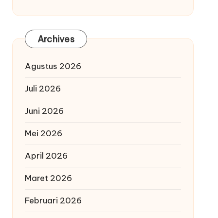
Archives
Agustus 2026
Juli 2026
Juni 2026
Mei 2026
April 2026
Maret 2026
Februari 2026