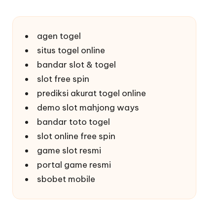
agen togel
situs togel online
bandar slot & togel
slot free spin
prediksi akurat togel online
demo slot mahjong ways
bandar toto togel
slot online free spin
game slot resmi
portal game resmi
sbobet mobile