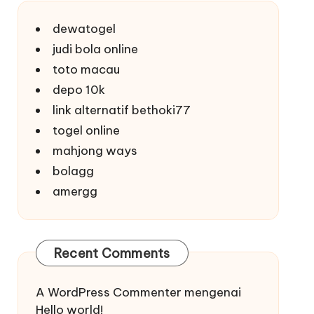
dewatogel
judi bola online
toto macau
depo 10k
link alternatif bethoki77
togel online
mahjong ways
bolagg
amergg
Recent Comments
A WordPress Commenter
mengenai
Hello world!