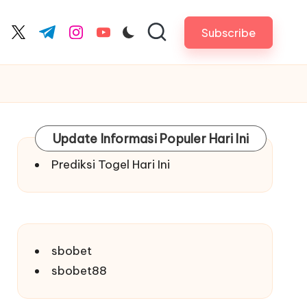
Subscribe
cebook.com
twitter.com
t.me
instagram.com
youtube.com
Update Informasi Populer Hari Ini
Prediksi Togel Hari Ini
sbobet
sbobet88