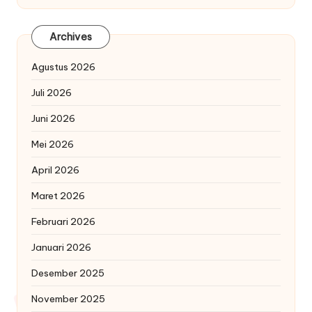
Archives
Agustus 2026
Juli 2026
Juni 2026
Mei 2026
April 2026
Maret 2026
Februari 2026
Januari 2026
Desember 2025
November 2025