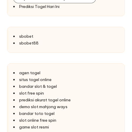
Prediksi Togel Hari Ini
sbobet
sbobet88
agen togel
situs togel online
bandar slot & togel
slot free spin
prediksi akurat togel online
demo slot mahjong ways
bandar toto togel
slot online free spin
game slot resmi