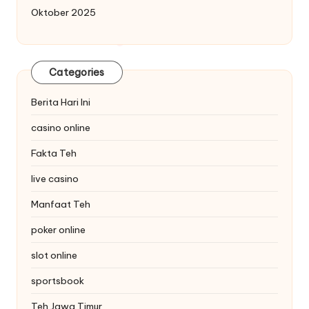
Oktober 2025
Categories
Berita Hari Ini
casino online
Fakta Teh
live casino
Manfaat Teh
poker online
slot online
sportsbook
Teh Jawa Timur