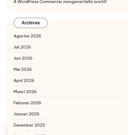
A WordPress Commenter
mengenai
Hello world!
Archives
Agustus 2026
Juli 2026
Juni 2026
Mei 2026
April 2026
Maret 2026
Februari 2026
Januari 2026
Desember 2025