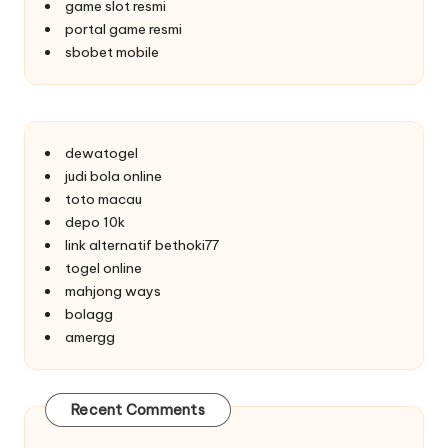
game slot resmi
portal game resmi
sbobet mobile
dewatogel
judi bola online
toto macau
depo 10k
link alternatif bethoki77
togel online
mahjong ways
bolagg
amergg
Recent Comments