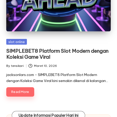
Posted
slot online
in
SIMPLEBET8 Platform Slot Modern dengan
Koleksi Game Viral
By
tensikari
Maret 10, 2026
Posted
by
jacksonlars.com - SIMPLEBET8 Platform Slot Modern
dengan Koleksi Game Viral kini semakin dikenal di kalangan…
Read More
Update Informasi Populer Hari Ini