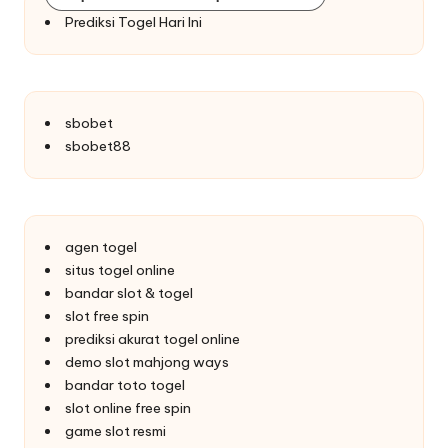
Prediksi Togel Hari Ini
sbobet
sbobet88
agen togel
situs togel online
bandar slot & togel
slot free spin
prediksi akurat togel online
demo slot mahjong ways
bandar toto togel
slot online free spin
game slot resmi