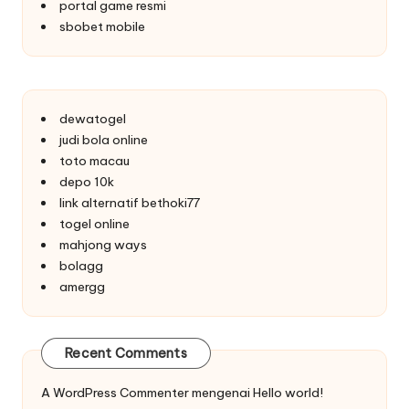
portal game resmi
sbobet mobile
dewatogel
judi bola online
toto macau
depo 10k
link alternatif bethoki77
togel online
mahjong ways
bolagg
amergg
Recent Comments
A WordPress Commenter
mengenai
Hello world!