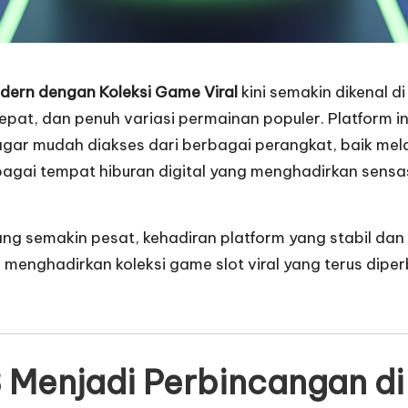
dern dengan Koleksi Game Viral
kini semakin dikenal d
pat, dan penuh variasi permainan populer. Platform i
agar mudah diakses dari berbagai perangkat, baik me
bagai tempat hiburan digital yang menghadirkan sens
ng semakin pesat, kehadiran platform yang stabil dan 
nghadirkan koleksi game slot viral yang terus diper
enjadi Perbincangan di D