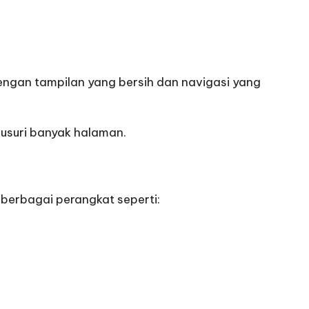
an tampilan yang bersih dan navigasi yang
usuri banyak halaman.
berbagai perangkat seperti: