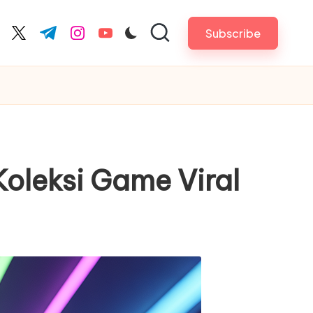
Subscribe
cebook.com
twitter.com
t.me
instagram.com
youtube.com
oleksi Game Viral