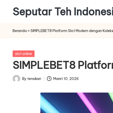
Seputar Teh Indones
Skip
to
Macam
content
macam
Beranda
»
SIMPLEBET8 Platform Slot Modern dengan Koleks
Teh
Enak
Posted
slot online
in
SIMPLEBET8 Platform
By
tensikari
Maret 10, 2026
Posted
by