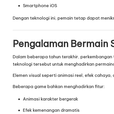
Smartphone iOS
Dengan teknologi ini, pemain tetap dapat menikm
Pengalaman Bermain Sl
Dalam beberapa tahun terakhir, perkembangan 
teknologi tersebut untuk menghadirkan permaina
Elemen visual seperti animasi reel, efek cahaya
Beberapa game bahkan menghadirkan fitur:
Animasi karakter bergerak
Efek kemenangan dramatis