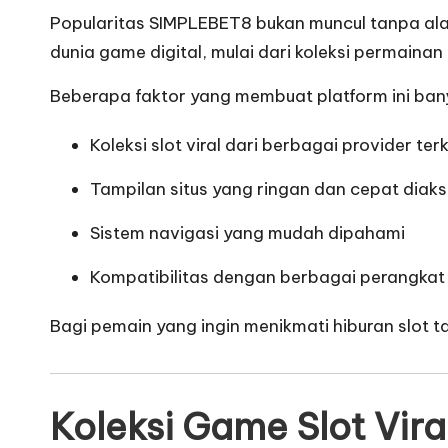
Popularitas SIMPLEBET8 bukan muncul tanpa ala
dunia game digital, mulai dari koleksi permain
Beberapa faktor yang membuat platform ini bany
Koleksi slot viral dari berbagai provider ter
Tampilan situs yang ringan dan cepat diak
Sistem navigasi yang mudah dipahami
Kompatibilitas dengan berbagai perangkat 
Bagi pemain yang ingin menikmati hiburan slot 
Koleksi Game Slot Vira