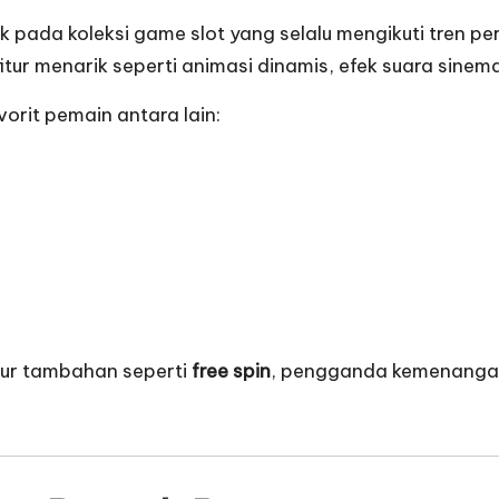
 pada koleksi game slot yang selalu mengikuti tren pe
itur menarik seperti animasi dinamis, efek suara sinem
orit pemain antara lain:
tur tambahan seperti
free spin
, pengganda kemenangan