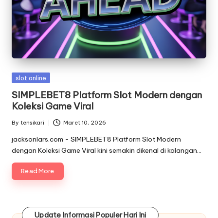
Posted
slot online
in
SIMPLEBET8 Platform Slot Modern dengan
Koleksi Game Viral
By
tensikari
Maret 10, 2026
Posted
by
jacksonlars.com - SIMPLEBET8 Platform Slot Modern
dengan Koleksi Game Viral kini semakin dikenal di kalangan…
Read More
Update Informasi Populer Hari Ini