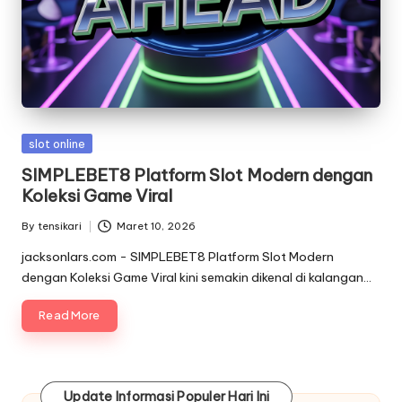
Posted
slot online
in
SIMPLEBET8 Platform Slot Modern dengan
Koleksi Game Viral
By
tensikari
Maret 10, 2026
Posted
by
jacksonlars.com - SIMPLEBET8 Platform Slot Modern
dengan Koleksi Game Viral kini semakin dikenal di kalangan…
Read More
Update Informasi Populer Hari Ini