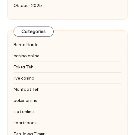
Oktober 2025
Categories
Berita Hari Ini
casino online
Fakta Teh
live casino
Manfaat Teh
poker online
slot online
sportsbook
Teh Jawa Timur