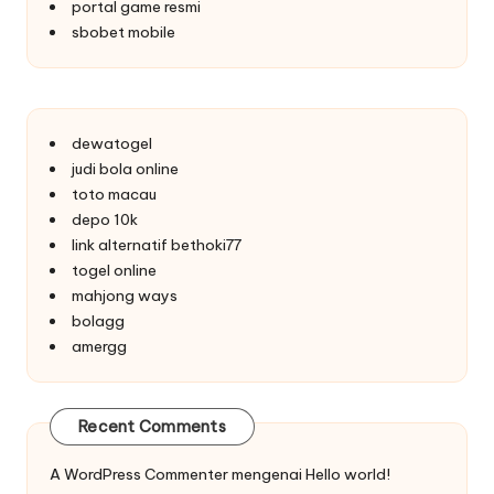
portal game resmi
sbobet mobile
dewatogel
judi bola online
toto macau
depo 10k
link alternatif bethoki77
togel online
mahjong ways
bolagg
amergg
Recent Comments
A WordPress Commenter
mengenai
Hello world!