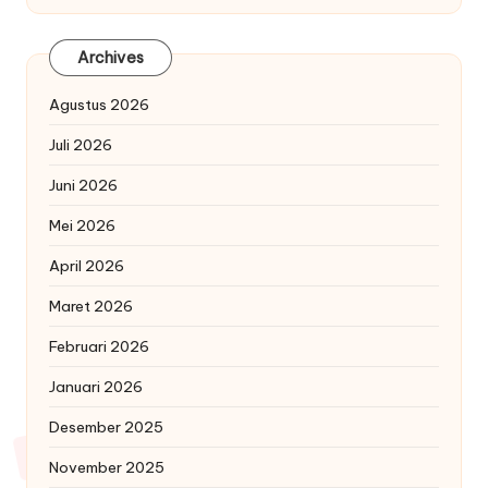
Archives
Agustus 2026
Juli 2026
Juni 2026
Mei 2026
April 2026
Maret 2026
Februari 2026
Januari 2026
Desember 2025
November 2025