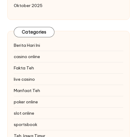
Oktober 2025
Categories
Berita Hari Ini
casino online
Fakta Teh
live casino
Manfaat Teh
poker online
slot online
sportsbook
Teh Jawa Timur