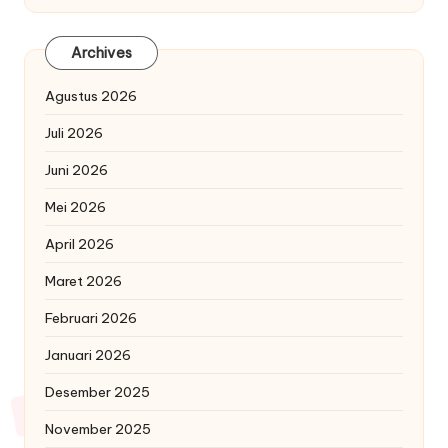
Archives
Agustus 2026
Juli 2026
Juni 2026
Mei 2026
April 2026
Maret 2026
Februari 2026
Januari 2026
Desember 2025
November 2025