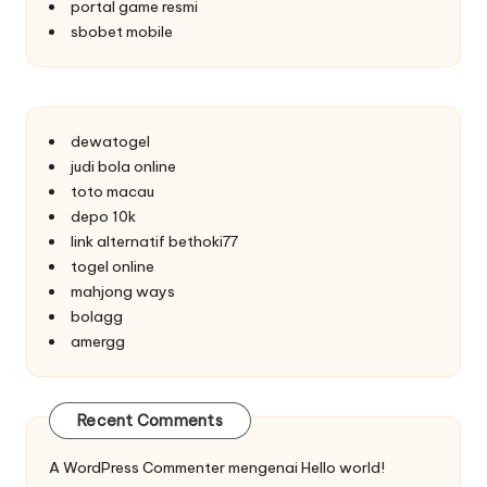
portal game resmi
sbobet mobile
dewatogel
judi bola online
toto macau
depo 10k
link alternatif bethoki77
togel online
mahjong ways
bolagg
amergg
Recent Comments
A WordPress Commenter
mengenai
Hello world!