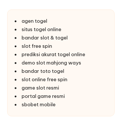
agen togel
situs togel online
bandar slot & togel
slot free spin
prediksi akurat togel online
demo slot mahjong ways
bandar toto togel
slot online free spin
game slot resmi
portal game resmi
sbobet mobile