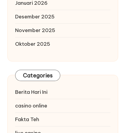
Januari 2026
Desember 2025
November 2025
Oktober 2025
Categories
Berita Hari Ini
casino online
Fakta Teh