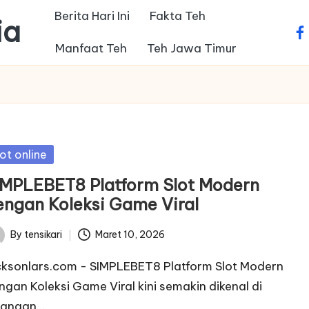
Berita Hari Ini
Fakta Teh
ia
fa
Manfaat Teh
Teh Jawa Timur
sted
lot online
IMPLEBET8 Platform Slot Modern
engan Koleksi Game Viral
By
tensikari
Maret 10, 2026
ted
cksonlars.com - SIMPLEBET8 Platform Slot Modern
ngan Koleksi Game Viral kini semakin dikenal di
langan…