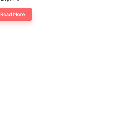
Read More