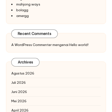
mahjong ways
bolagg
amergg
Recent Comments
A WordPress Commenter
mengenai
Hello world!
Archives
Agustus 2026
Juli 2026
Juni 2026
Mei 2026
April 2026