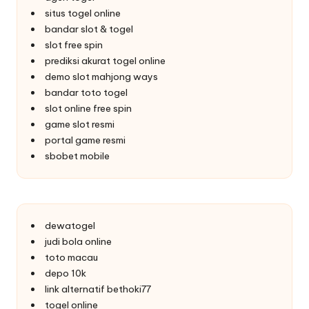
situs togel online
bandar slot & togel
slot free spin
prediksi akurat togel online
demo slot mahjong ways
bandar toto togel
slot online free spin
game slot resmi
portal game resmi
sbobet mobile
dewatogel
judi bola online
toto macau
depo 10k
link alternatif bethoki77
togel online