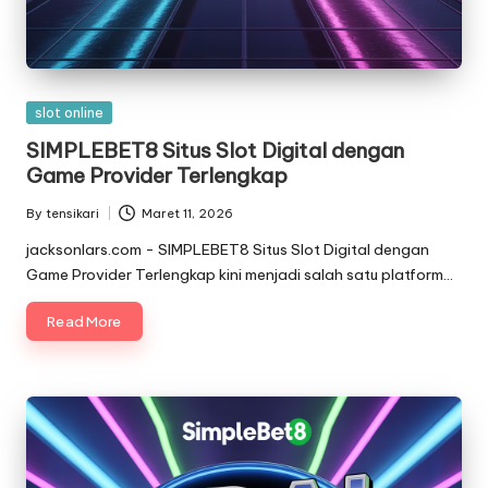
Posted
slot online
in
SIMPLEBET8 Situs Slot Digital dengan
Game Provider Terlengkap
By
tensikari
Maret 11, 2026
Posted
by
jacksonlars.com - SIMPLEBET8 Situs Slot Digital dengan
Game Provider Terlengkap kini menjadi salah satu platform…
Read More