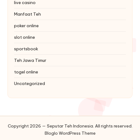
live casino
Manfaat Teh
poker online
slot online
sportsbook
Teh Jawa Timur
togel online
Uncategorized
Copyright 2026 — Seputar Teh Indonesia. All rights reserved.
Bloglo WordPress Theme