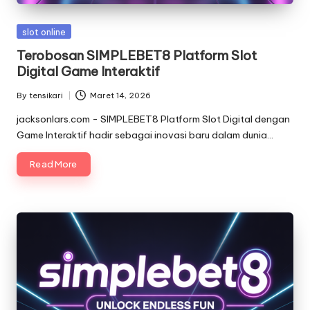
Posted
slot online
in
Terobosan SIMPLEBET8 Platform Slot
Digital Game Interaktif
By
tensikari
Maret 14, 2026
Posted
by
jacksonlars.com - SIMPLEBET8 Platform Slot Digital dengan
Game Interaktif hadir sebagai inovasi baru dalam dunia…
Read More