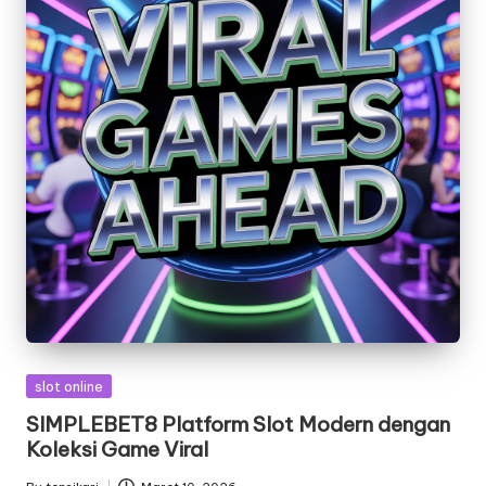
Posted
slot online
in
SIMPLEBET8 Platform Slot Modern dengan
Koleksi Game Viral