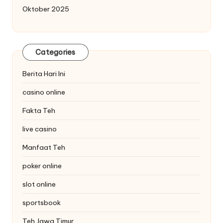
Oktober 2025
Categories
Berita Hari Ini
casino online
Fakta Teh
live casino
Manfaat Teh
poker online
slot online
sportsbook
Teh Jawa Timur