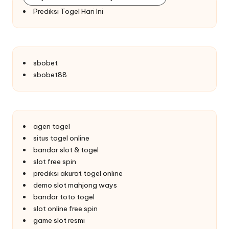
Prediksi Togel Hari Ini
sbobet
sbobet88
agen togel
situs togel online
bandar slot & togel
slot free spin
prediksi akurat togel online
demo slot mahjong ways
bandar toto togel
slot online free spin
game slot resmi