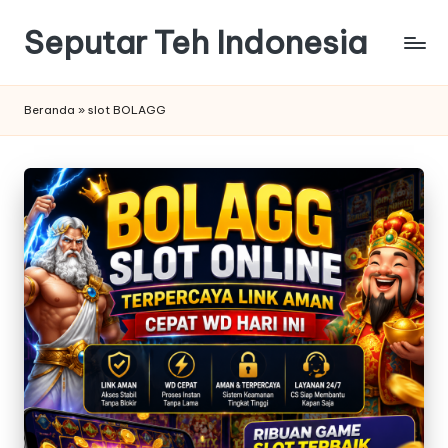
Seputar Teh Indonesia
Skip
to
Macam
content
macam
Beranda
»
slot BOLAGG
Teh
Enak