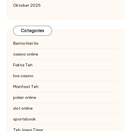
Oktober 2025
Categories
Berita Hari Ini
casino online
Fakta Teh
live casino
Manfaat Teh
poker online
slot online
sportsbook
Teh Jawa Timur