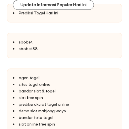
Update Informasi Populer Hari Ini
Prediksi Togel Hari Ini
sbobet
sbobet88
agen togel
situs togel online
bandar slot & togel
slot free spin
prediksi akurat togel online
demo slot mahjong ways
bandar toto togel
slot online free spin