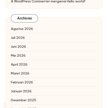
A WordPress Commenter
mengenai
Hello world!
Archives
Agustus 2026
Juli 2026
Juni 2026
Mei 2026
April 2026
Maret 2026
Februari 2026
Januari 2026
Desember 2025