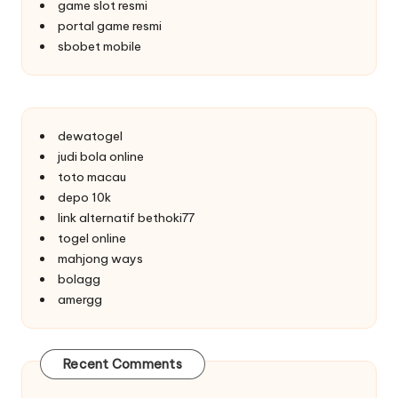
game slot resmi
portal game resmi
sbobet mobile
dewatogel
judi bola online
toto macau
depo 10k
link alternatif bethoki77
togel online
mahjong ways
bolagg
amergg
Recent Comments