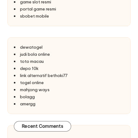
game slot resmi
portal game resmi
sbobet mobile
dewatogel
judi bola online
toto macau
depo 10k
link alternatif bethoki77
togel online
mahjong ways
bolagg
amergg
Recent Comments