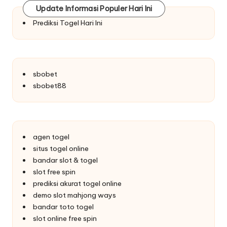
Update Informasi Populer Hari Ini
Prediksi Togel Hari Ini
sbobet
sbobet88
agen togel
situs togel online
bandar slot & togel
slot free spin
prediksi akurat togel online
demo slot mahjong ways
bandar toto togel
slot online free spin