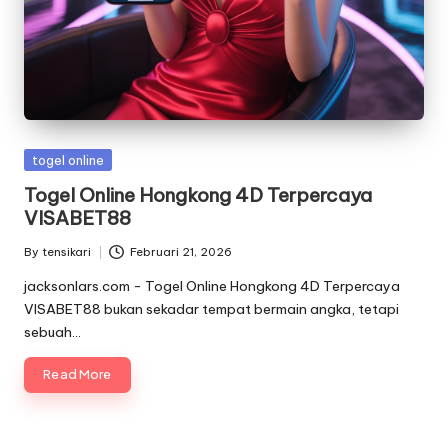
Posted
togel online
in
Togel Online Hongkong 4D Terpercaya
VISABET88
By
tensikari
Februari 21, 2026
Posted
by
jacksonlars.com - Togel Online Hongkong 4D Terpercaya
VISABET88 bukan sekadar tempat bermain angka, tetapi
sebuah…
Read More