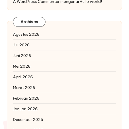
A WordPress Commenter
mengenai
Hello world!
Archives
Agustus 2026
Juli 2026
Juni 2026
Mei 2026
April 2026
Maret 2026
Februari 2026
Januari 2026
Desember 2025