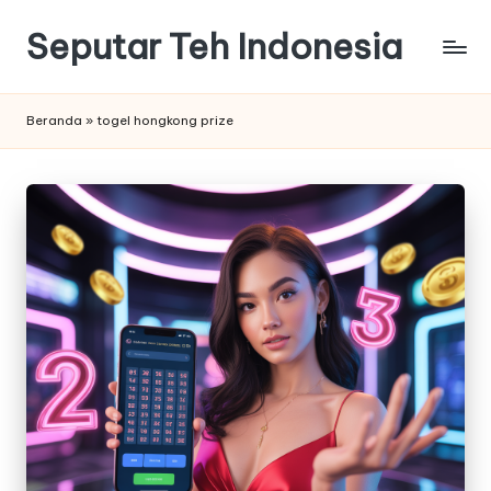
Seputar Teh Indonesia
Skip
to
Macam
content
macam
Beranda
»
togel hongkong prize
Teh
Enak