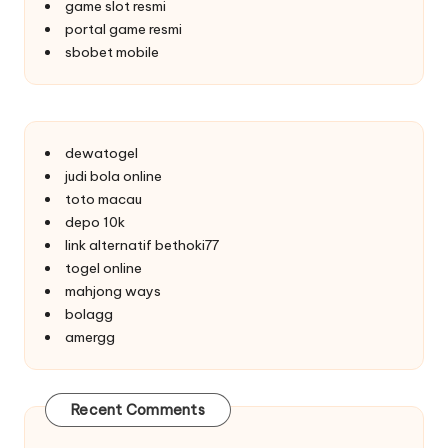
game slot resmi
portal game resmi
sbobet mobile
dewatogel
judi bola online
toto macau
depo 10k
link alternatif bethoki77
togel online
mahjong ways
bolagg
amergg
Recent Comments