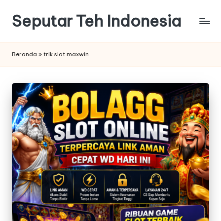
Seputar Teh Indonesia
Skip
to
Macam
content
macam
Beranda
»
trik slot maxwin
Teh
Enak