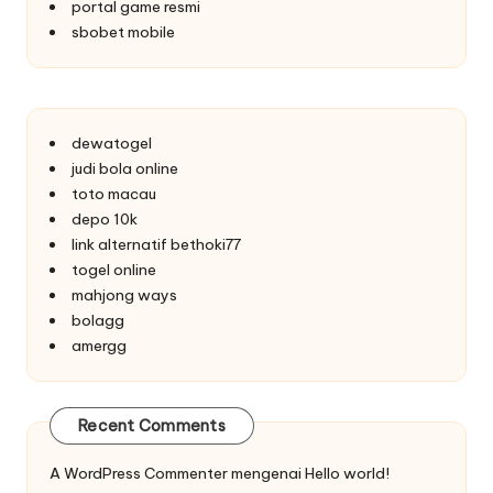
portal game resmi
sbobet mobile
dewatogel
judi bola online
toto macau
depo 10k
link alternatif bethoki77
togel online
mahjong ways
bolagg
amergg
Recent Comments
A WordPress Commenter
mengenai
Hello world!