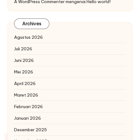
A WordPress Commenter
mengenai
Hello world!
Archives
Agustus 2026
Juli 2026
Juni 2026
Mei 2026
April 2026
Maret 2026
Februari 2026
Januari 2026
Desember 2025