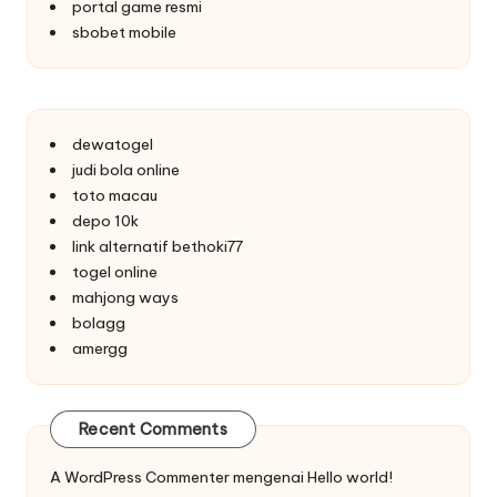
portal game resmi
sbobet mobile
dewatogel
judi bola online
toto macau
depo 10k
link alternatif bethoki77
togel online
mahjong ways
bolagg
amergg
Recent Comments
A WordPress Commenter
mengenai
Hello world!