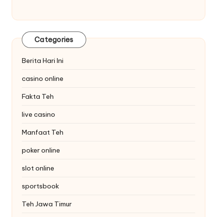
Categories
Berita Hari Ini
casino online
Fakta Teh
live casino
Manfaat Teh
poker online
slot online
sportsbook
Teh Jawa Timur