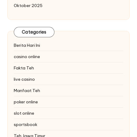
Oktober 2025
Categories
Berita Hari Ini
casino online
Fakta Teh
live casino
Manfaat Teh
poker online
slot online
sportsbook
Teh Jawa Timur