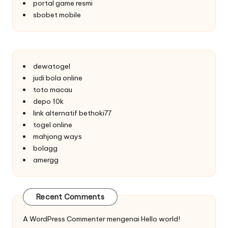
portal game resmi
sbobet mobile
dewatogel
judi bola online
toto macau
depo 10k
link alternatif bethoki77
togel online
mahjong ways
bolagg
amergg
Recent Comments
A WordPress Commenter
mengenai
Hello world!