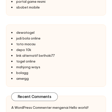
portal game resmi
sbobet mobile
dewatogel
judi bola online
toto macau
depo 10k
link alternatif bethoki77
togel online
mahjong ways
bolagg
amergg
Recent Comments
A WordPress Commenter
mengenai
Hello world!