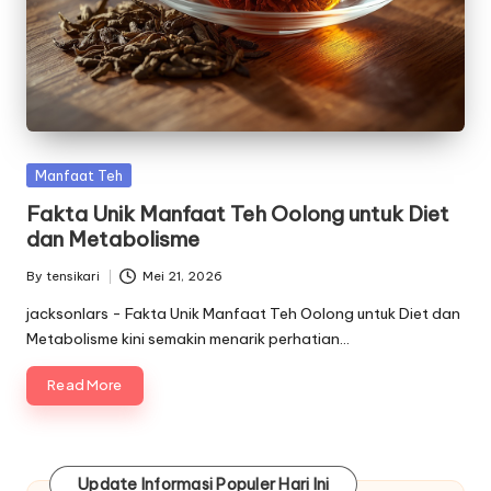
Posted
Manfaat Teh
in
Fakta Unik Manfaat Teh Oolong untuk Diet
dan Metabolisme
By
tensikari
Mei 21, 2026
Posted
by
jacksonlars - Fakta Unik Manfaat Teh Oolong untuk Diet dan
Metabolisme kini semakin menarik perhatian…
Read More
Update Informasi Populer Hari Ini