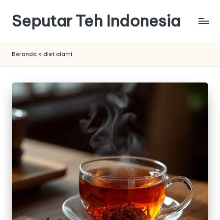
Seputar Teh Indonesia
Skip
to
Macam
content
macam
Beranda
»
diet alami
Teh
Enak