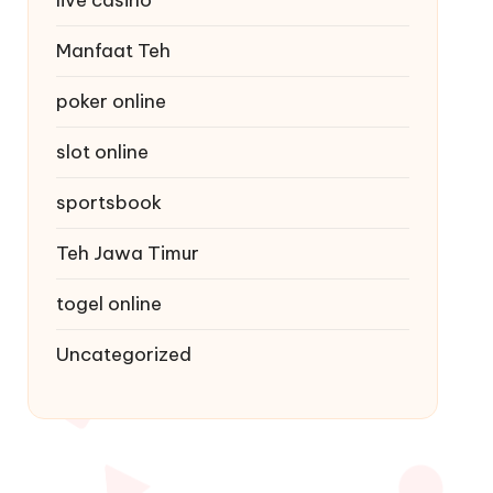
live casino
Manfaat Teh
poker online
slot online
sportsbook
Teh Jawa Timur
togel online
Uncategorized