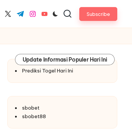
Subscribe
cebook.com
twitter.com
t.me
instagram.com
youtube.com
Update Informasi Populer Hari Ini
Prediksi Togel Hari Ini
sbobet
sbobet88