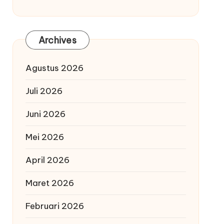
Archives
Agustus 2026
Juli 2026
Juni 2026
Mei 2026
April 2026
Maret 2026
Februari 2026