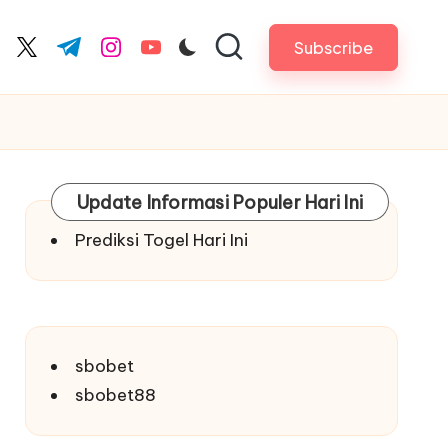
Subscribe
cebook.com
twitter.com
t.me
instagram.com
youtube.com
Update Informasi Populer Hari Ini
Prediksi Togel Hari Ini
sbobet
sbobet88