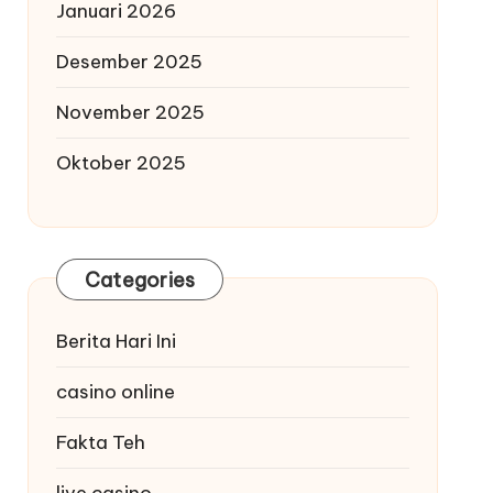
Januari 2026
Desember 2025
November 2025
Oktober 2025
Categories
Berita Hari Ini
casino online
Fakta Teh