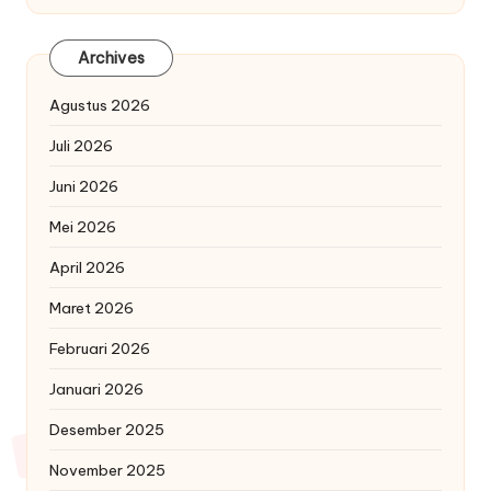
Archives
Agustus 2026
Juli 2026
Juni 2026
Mei 2026
April 2026
Maret 2026
Februari 2026
Januari 2026
Desember 2025
November 2025