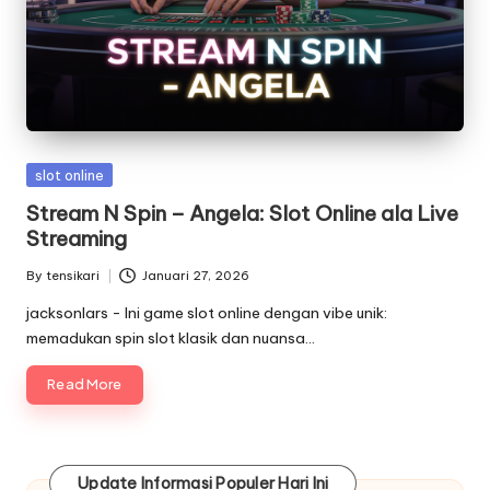
Posted
slot online
in
Stream N Spin – Angela: Slot Online ala Live
Streaming
By
tensikari
Januari 27, 2026
Posted
by
jacksonlars - Ini game slot online dengan vibe unik:
memadukan spin slot klasik dan nuansa…
Read More
Update Informasi Populer Hari Ini