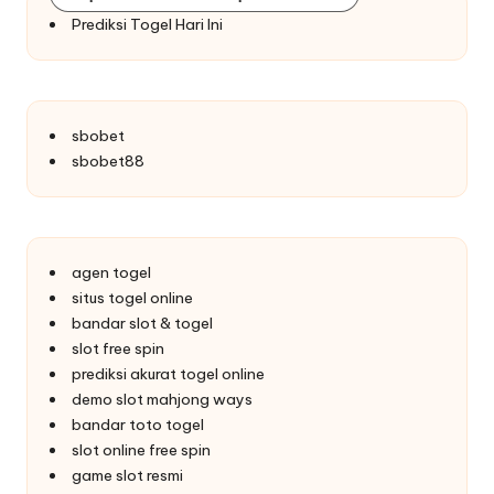
Prediksi Togel Hari Ini
sbobet
sbobet88
agen togel
situs togel online
bandar slot & togel
slot free spin
prediksi akurat togel online
demo slot mahjong ways
bandar toto togel
slot online free spin
game slot resmi