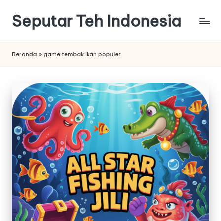
Seputar Teh Indonesia
Skip
to
Macam
content
macam
Beranda
»
game tembak ikan populer
Teh
Enak