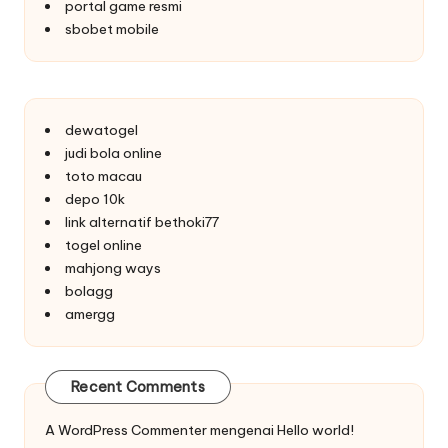
portal game resmi
sbobet mobile
dewatogel
judi bola online
toto macau
depo 10k
link alternatif bethoki77
togel online
mahjong ways
bolagg
amergg
Recent Comments
A WordPress Commenter
mengenai
Hello world!