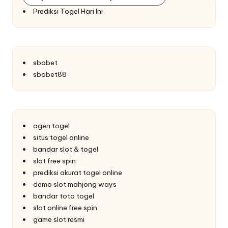
Prediksi Togel Hari Ini
sbobet
sbobet88
agen togel
situs togel online
bandar slot & togel
slot free spin
prediksi akurat togel online
demo slot mahjong ways
bandar toto togel
slot online free spin
game slot resmi