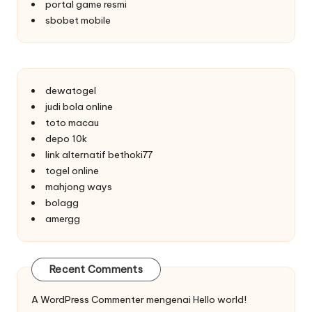
portal game resmi
sbobet mobile
dewatogel
judi bola online
toto macau
depo 10k
link alternatif bethoki77
togel online
mahjong ways
bolagg
amergg
Recent Comments
A WordPress Commenter
mengenai
Hello world!