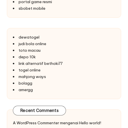
portal game resmi
sbobet mobile
dewatogel
judi bola online
toto macau
depo 10k
link alternatif bethoki77
togel online
mahjong ways
bolagg
amergg
Recent Comments
A WordPress Commenter
mengenai
Hello world!