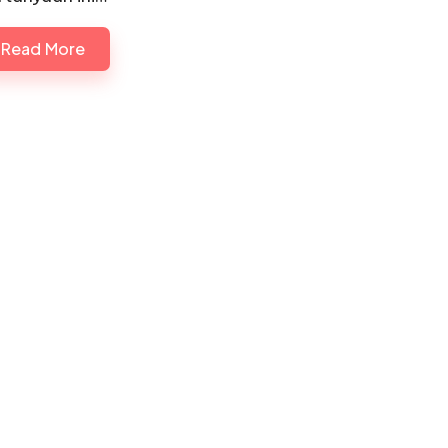
Read More