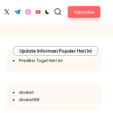
Subscribe
cebook.com
twitter.com
t.me
instagram.com
youtube.com
Update Informasi Populer Hari Ini
Prediksi Togel Hari Ini
sbobet
sbobet88