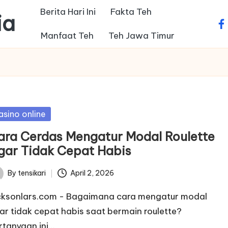
Berita Hari Ini
Fakta Teh
ia
fa
Manfaat Teh
Teh Jawa Timur
sted
asino online
ara Cerdas Mengatur Modal Roulette
gar Tidak Cepat Habis
By
tensikari
April 2, 2026
ted
cksonlars.com - Bagaimana cara mengatur modal
ar tidak cepat habis saat bermain roulette?
rtanyaan ini…